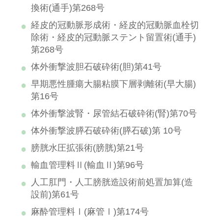
換術(通手)第268号
経皮的冠動脈形成術・経皮的冠動脈血栓切
除術・経皮的冠動脈ステント留置術(通手)
第268号
体外衝撃波胆石破砕術(胆)第41号
早期悪性腫瘍大腸粘膜下層剥離術(早大腸)
第16号
体外衝撃波腎・尿管結石破砕術(腎)第70号
体外衝撃波膵石破砕術(膵石破)第 10号
膀胱水圧拡張術(膀胱)第21号
輸血管理料Ⅱ(輸血Ⅱ)第96号
人工肛門・人工膀胱造設術前処置加算(造
設前)第61号
麻酔管理料Ⅰ(麻管Ⅰ)第174号