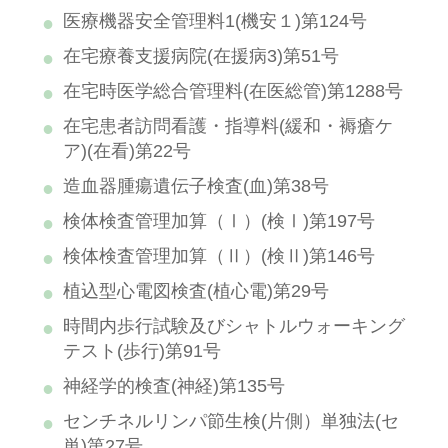
医療機器安全管理料1(機安１)第124号
在宅療養支援病院(在援病3)第51号
在宅時医学総合管理料(在医総管)第1288号
在宅患者訪問看護・指導料(緩和・褥瘡ケ
ア)(在看)第22号
造血器腫瘍遺伝子検査(血)第38号
検体検査管理加算（Ⅰ）(検Ⅰ)第197号
検体検査管理加算（Ⅱ）(検Ⅱ)第146号
植込型心電図検査(植心電)第29号
時間内歩行試験及びシャトルウォーキング
テスト(歩行)第91号
神経学的検査(神経)第135号
センチネルリンパ節生検(片側）単独法(セ
単)第27号