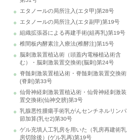
第51号
エタノールの局所注入(エタ甲)第28号
エタノールの局所注入(エタ副甲)第19号
組織拡張器による再建手術(組再乳)第19号
椎間板内酵素注入療法(椎酵注)第15号
脳刺激装置植込術（頭蓋内電極植込術含
む）・脳刺激装置交換術(脳刺)第24号
脊髄刺激装置植込術・脊髄刺激装置交換術
(脊刺)第33号
仙骨神経刺激装置植込術・仙骨神経刺激装
置交換術(仙神交膀)第3号
乳腺悪性腫瘍手術乳がんセンチネルリンパ
節加算(乳セ2)第30号
ゲル充填人工乳房を用いた（乳房再建術乳
房切除後）(ゲル乳再)第19号