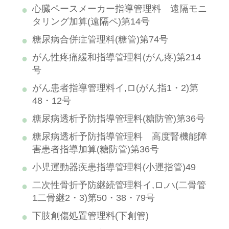
心臓ペースメーカー指導管理料 遠隔モニ
タリング加算(遠隔ペ)第14号
糖尿病合併症管理料(糖管)第74号
がん性疼痛緩和指導管理料(がん疼)第214
号
がん患者指導管理料イ,ロ(がん指1・2)第
48・12号
糖尿病透析予防指導管理料(糖防管)第36号
糖尿病透析予防指導管理料 高度腎機能障
害患者指導加算(糖防管)第36号
小児運動器疾患指導管理料(小運指管)49
二次性骨折予防継続管理料イ,ロ,ハ(二骨管
1二骨継2・3)第50・38・79号
下肢創傷処置管理料(下創管)